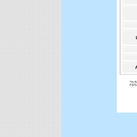
*
In K
FS/% 
Wachsemu
Beton un
emulsion
Co