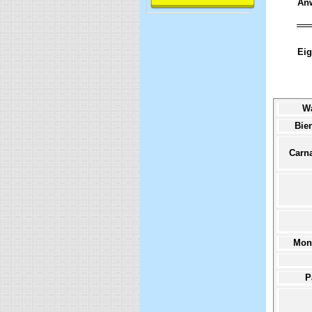
An
Eig
W
Bie
Carn
Mon
P