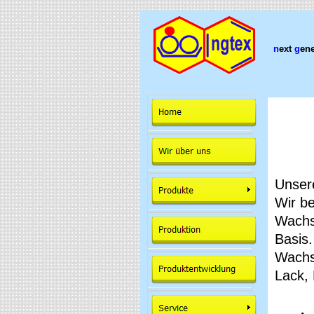
n
ext
g
en
Unser
Wir be
Wachs
Basis
Wachs
Lack, 